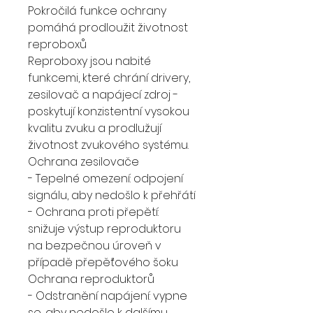
Pokročilá funkce ochrany
pomáhá prodloužit životnost
reproboxů
Reproboxy jsou nabité
funkcemi, které chrání drivery,
zesilovač a napájecí zdroj -
poskytují konzistentní vysokou
kvalitu zvuku a prodlužují
životnost zvukového systému.
Ochrana zesilovače
- Tepelné omezení: odpojení
signálu, aby nedošlo k přehřátí
- Ochrana proti přepětí:
snižuje výstup reproduktoru
na bezpečnou úroveň v
případě přepěťového šoku
Ochrana reproduktorů
- Odstranění napájení: vypne
se, aby nedošlo k dalšímu