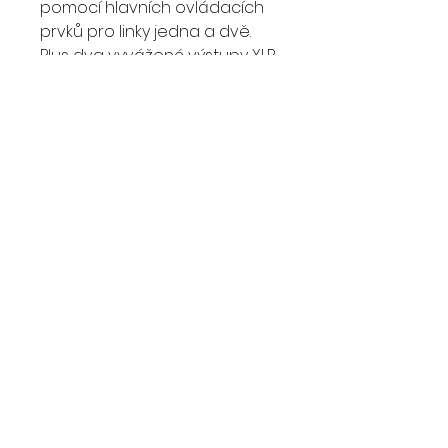
pomocí hlavních ovládacích
prvků pro linky jedna a dvě.
Plus dva vyvážené výstupy XLR
přes výstupní svorky umožňují
snadné připojení k jiným
reproduktorům a
subwooferům.
Technické údaje:
- Typ reproduktoru: aktivní
- LF: 15"
- HF: 1,75"
- Frekvenční odezva: (-10 dB)
40 Hz až 20 kHz
- Otočná horna: (H x V) 90 ° x
60 °
- Maximální SPL (špička @ 1m /
1w) 136 dB
- Křížová frekvence 2,0 kHz
- Zesilovač Typ zesilovače