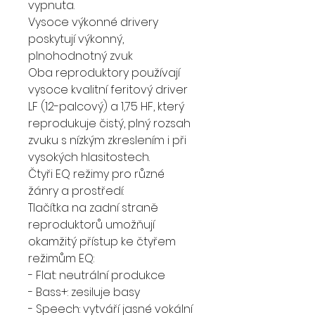
vypnuta.
Vysoce výkonné drivery
poskytují výkonný,
plnohodnotný zvuk
Oba reproduktory používají
vysoce kvalitní feritový driver
LF (12-palcový) a 1,75 HF, který
reprodukuje čistý, plný rozsah
zvuku s nízkým zkreslením i při
vysokých hlasitostech.
Čtyři EQ režimy pro různé
žánry a prostředí:
Tlačítka na zadní straně
reproduktorů umožňují
okamžitý přístup ke čtyřem
režimům EQ:
- Flat: neutrální produkce
- Bass+: zesiluje basy
- Speech: vytváří jasné vokální