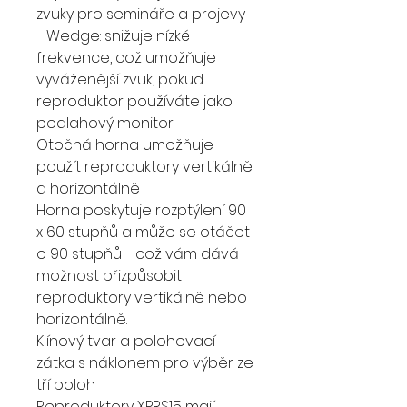
zvuky pro semináře a projevy
- Wedge: snižuje nízké
frekvence, což umožňuje
vyváženější zvuk, pokud
reproduktor používáte jako
podlahový monitor
Otočná horna umožňuje
použít reproduktory vertikálně
a horizontálně
Horna poskytuje rozptýlení 90
x 60 stupňů a může se otáčet
o 90 stupňů - což vám dává
možnost přizpůsobit
reproduktory vertikálně nebo
horizontálně.
Klínový tvar a polohovací
zátka s náklonem pro výběr ze
tří poloh
Reproduktory XPRS15 mají