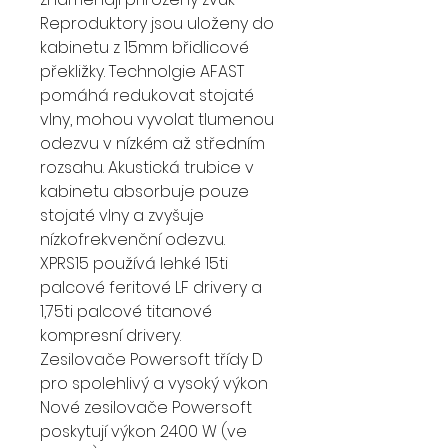
Reproduktory jsou uloženy do
kabinetu z 15mm břidlicové
překližky. Technolgie AFAST
pomáhá redukovat stojaté
vlny, mohou vyvolat tlumenou
odezvu v nízkém až středním
rozsahu. Akustická trubice v
kabinetu absorbuje pouze
stojaté vlny a zvyšuje
nízkofrekvenční odezvu.
XPRS15 používá lehké 15ti
palcové feritové LF drivery a
1,75ti palcové titanové
kompresní drivery.
Zesilovače Powersoft třídy D
pro spolehlivý a vysoký výkon
Nové zesilovače Powersoft
poskytují výkon 2400 W (ve