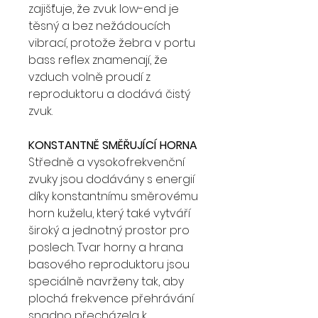
zajišťuje, že zvuk low-end je
těsný a bez nežádoucích
vibrací, protože žebra v portu
bass reflex znamenají, že
vzduch volně proudí z
reproduktoru a dodává čistý
zvuk.
KONSTANTNĚ SMĚŘUJÍCÍ HORNA
Středně a vysokofrekvenční
zvuky jsou dodávány s energií
díky konstantnímu směrovému
horn kuželu, který také vytváří
široký a jednotný prostor pro
poslech. Tvar horny a hrana
basového reproduktoru jsou
speciálně navrženy tak, aby
plochá frekvence přehrávání
snadno přecházela k