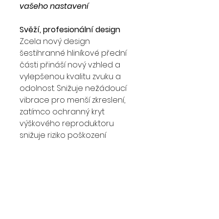
vašeho nastavení
Svěží, profesionální design
Zcela nový design
šestihranné hliníkové přední
části přináší nový vzhled a
vylepšenou kvalitu zvuku a
odolnost. Snižuje nežádoucí
vibrace pro menší zkreslení,
zatímco ochranný kryt
výškového reproduktoru
snižuje riziko poškození
vysokofrekvenční membrány.
A kartáčovaná struktura
ošetřená Alumitem dává
reproduktorům profesionální
povrch, takže vedle vybavení
Pioneer DJ vypadají jako
doma.