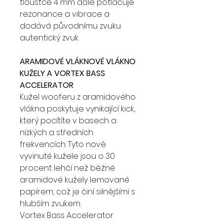
tloušťce 4 mm dále potlačuje
rezonance a vibrace a
dodává původnímu zvuku
autentický zvuk.
ARAMIDOVÉ VLÁKNOVÉ VLÁKNO
KUŽELY A VORTEX BASS
ACCELERATOR
Kužel wooferu z aramidového
vlákna poskytuje vynikající kick,
který pocítíte v basech a
nízkých a středních
frekvencích. Tyto nově
vyvinuté kužele jsou o 30
procent lehčí než běžné
aramidové kužely lemované
papírem, což je činí silnějšími s
hlubším zvukem.
Vortex Bass Accelerator