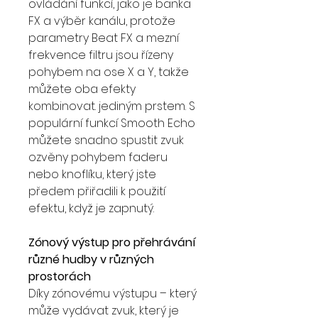
ovládání funkcí, jako je banka
FX a výběr kanálu, protože
parametry Beat FX a mezní
frekvence filtru jsou řízeny
pohybem na ose X a Y, takže
můžete oba efekty
kombinovat. jediným prstem. S
populární funkcí Smooth Echo
můžete snadno spustit zvuk
ozvěny pohybem faderu
nebo knoflíku, který jste
předem přiřadili k použití
efektu, když je zapnutý.
Zónový výstup pro přehrávání
různé hudby v různých
prostorách
Díky zónovému výstupu – který
může vydávat zvuk, který je