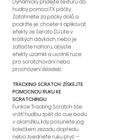
Dynamicky přidejte texturu do
hudby pomocí FX páčky.
Zatáhněte za páčky dolů a
podržte je, chcete-li aplikovat
efekty ze Serato DJ Lite v
krátkých dávkách, nebo je
zatlačte nahoru, abyste
efekty uzamkli a uvolnili ruce
pro scratchování nebo
procházení skladeb.
TRACKING SCRATCH: ZÍSKEJTE
POMOCNOU RUKU KE
SCRATCHINGU
Funkce Tracking Scratch tiše
vrátí hudbu zpět do cue bodu
v okamžiku, kdy posunete jog
kolečkem zezadu dopředu
nebo zvednete ruku pryč –