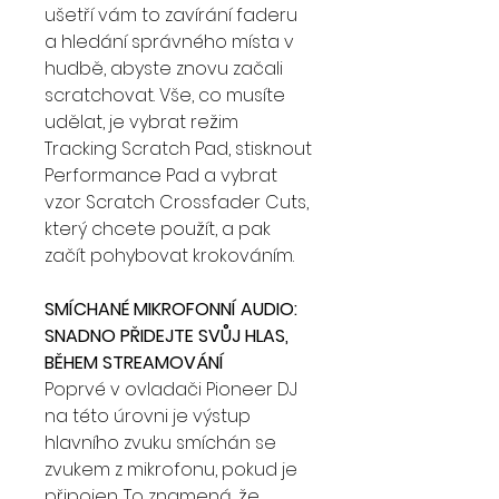
ušetří vám to zavírání faderu
a hledání správného místa v
hudbě, abyste znovu začali
scratchovat. Vše, co musíte
udělat, je vybrat režim
Tracking Scratch Pad, stisknout
Performance Pad a vybrat
vzor Scratch Crossfader Cuts,
který chcete použít, a pak
začít pohybovat krokováním.
SMÍCHANÉ MIKROFONNÍ AUDIO:
SNADNO PŘIDEJTE SVŮJ HLAS,
BĚHEM STREAMOVÁNÍ
Poprvé v ovladači Pioneer DJ
na této úrovni je výstup
hlavního zvuku smíchán se
zvukem z mikrofonu, pokud je
připojen. To znamená, že