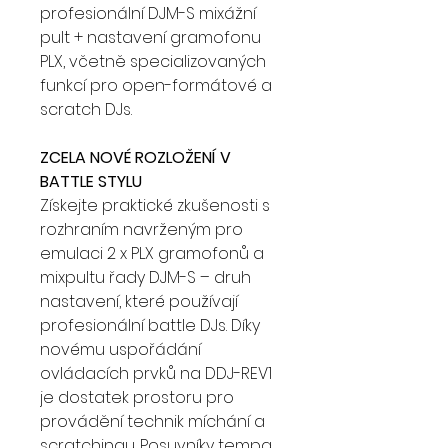
profesionální DJM-S mixážní
pult + nastavení gramofonu
PLX, včetně specializovaných
funkcí pro open-formátové a
scratch DJs.
ZCELA NOVÉ ROZLOŽENÍ V
BATTLE STYLU
Získejte praktické zkušenosti s
rozhraním navrženým pro
emulaci 2 x PLX gramofonů a
mixpultu řady DJM-S – druh
nastavení, které používají
profesionální battle DJs. Díky
novému uspořádání
ovládacích prvků na DDJ-REV1
je dostatek prostoru pro
provádění technik míchání a
scratchingu. Posuvníky tempa