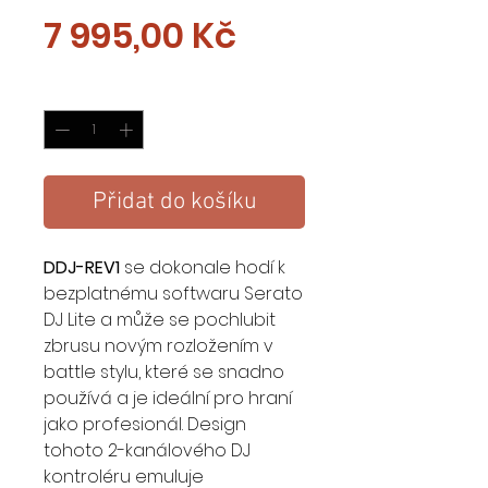
Cena
7 995,00 Kč
Množství
*
Přidat do košíku
DDJ-REV1
se dokonale hodí k
bezplatnému softwaru Serato
DJ Lite a může se pochlubit
zbrusu novým rozložením v
battle stylu, které se snadno
používá a je ideální pro hraní
jako profesionál. Design
tohoto 2-kanálového DJ
kontroléru emuluje