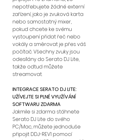
nepotřebujete žádné externí
zařízení, jako je zvuková karta
nebo samostatný mixer,
pokud chcete ke svému
vystoupení přidat řeč nebo
vokály a směrovat je přes váš
počítač. Všechny zvuky jsou
odesílány do Serato DJ Lite,
takže odtud můžete
streamovat.
INTEGRACE SERATO DJ LITE:
UŽÍVEJTE SI PLNÉ VYUŽÍVÁNÍ
SOFTWARU ZDARMA
Jakmile si zdarma stáhnete
Serato DJ Lite do svého
PC/Mac, můžete jednoduše
připojit DDJ-REV1 pomocí