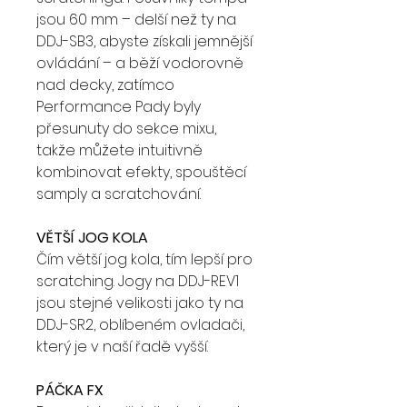
jsou 60 mm – delší než ty na
DDJ-SB3, abyste získali jemnější
ovládání – a běží vodorovně
nad decky, zatímco
Performance Pady byly
přesunuty do sekce mixu,
takže můžete intuitivně
kombinovat efekty, spouštěcí
samply a scratchování.
VĚTŠÍ JOG KOLA
Čím větší jog kola, tím lepší pro
scratching. Jogy na DDJ-REV1
jsou stejné velikosti jako ty na
DDJ-SR2, oblíbeném ovladači,
který je v naší řadě vyšší.
PÁČKA FX