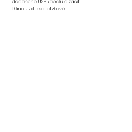
dodaného USB kabelu a začít
DJing. Užijte si dotykové
ovládání různých funkcí a
efektů v softwaru manipulací
s tlačítky, knoflíky, fadery a jog
kolečky na ovladači.
S režimem Scratch Bank pad
můžete okamžitě načíst
scratchové vzorky ze 4 bank,
které jste přiřadili v Serato DJ
Lite nebo Pro, pouhým
klepnutím na vyhrazené
tlačítko Scratch Bank.
DALŠÍ FUNKCE
Ovládání decků 3/4
Přehrávejte skladby a zvuky
nahrané na kterémkoli ze 4
decků v Serato DJ Lite.