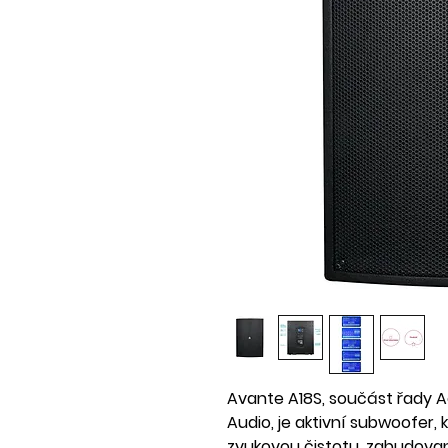
Avante A18S, součást řady 
Audio, je aktivní subwoofer, 
zvukovou čistotu, zabudovan