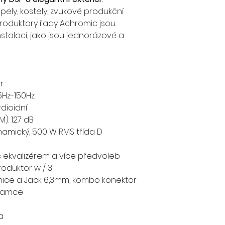
pely, kostely, zvukové produkční
produktory řady Achromic jsou
stalaci, jako jsou jednorázové a
r
5Hz-150Hz
dioidní
): 127 dB
namický, 500 W RMS třída D
s ekvalizérem a více předvoleb
oduktor w / 3".
amice a Jack 6,3mm, kombo konektor
 samce
a