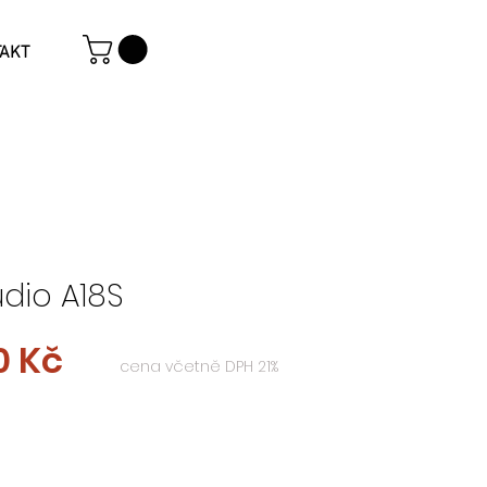
AKT
dio A18S
Cena
0 Kč
cena včetně DPH 21%