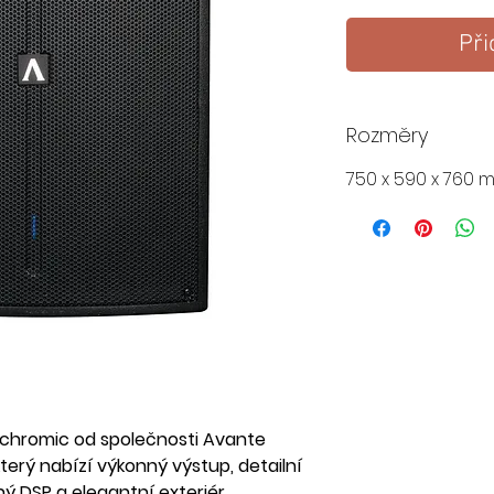
Při
Rozměry
750 x 590 x 760 
Achromic od společnosti Avante
který nabízí výkonný výstup, detailní
ý DSP a elegantní exteriér
.