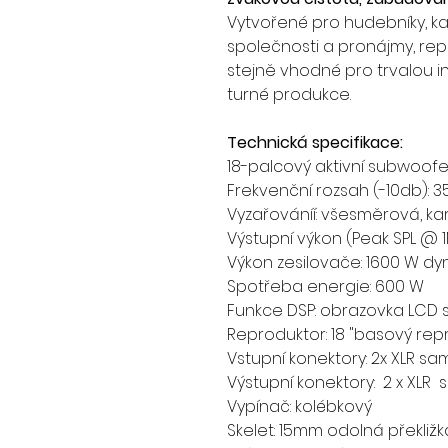
Vytvořené pro hudebníky, ka
společnosti a pronájmy, re
stejně vhodné pro trvalou in
turné produkce.
Technická specifikace:
18-palcový aktivní subwoofe
Frekvenční rozsah (-10db): 3
Vyzařováníí: všesměrová, kar
Výstupní výkon (Peak SPL @ 1M
Výkon zesilovače: 1600 W dy
Spotřeba energie: 600 W
Funkce DSP: obrazovka LCD 
Reproduktor: 18 "basový repr
Vstupní konektory: 2x XLR s
Výstupní konektory: 2 x XLR
Vypínač: kolébkový
Skelet: 15mm odolná překližk